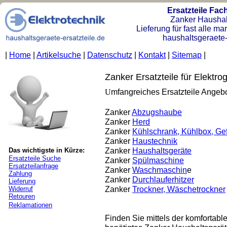
Ersatzteile Fa
Zanker Haushal
Lieferung für fast alle m
haushaltsgeraete-
|
Home
|
Artikelsuche
|
Datenschutz
|
Kontakt
|
Sitemap
|
Zanker Ersatzteile für Elektro
U
mfangreiches Ersatzteile Angebo
Zanker
Abzugshaube
Zanker
Herd
Zanker
Kühlschrank, Kühlbox, Gef
Zanker
Haustechnik
Zanker
Haushaltsgeräte
Das wichtigste in Kürze:
Ersatzteile Suche
Zanker
Spülmaschine
Ersatzteilanfrage
Zanker
Waschmaschin
e
Zahlung
Zanker
Durchlauferhitzer
Lieferung
Zanker
Trockner, Wäschetrockner
Widerruf
Retouren
Reklamationen
Finden Sie mittels der komfortabl