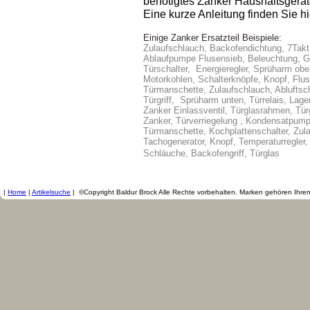
benötigtes Zanker Haushaltsgeräte
Eine kurze Anleitung finden Sie hi
Einige Zanker Ersatzteil Beispiele:
Zulaufschlauch, Backofendichtung, 7Takt S
Ablaufpumpe Flusensieb, Beleuchtung, Gl
Türschalter, Energieregler, Sprüharm ob
Motorkohlen, Schalterknöpfe, Knopf, Flus
Türmanschette, Zulaufschlauch, Abluftsch
Türgriff, Sprüharm unten, Türrelais, Lag
Zanker Einlassventil, Türglasrahmen, Türg
Zanker, Türverriegelung , Kondensatpump
Türmanschette, Kochplattenschalter, Zula
Tachogenerator, Knopf, Temperaturregler,
Schläuche, Backofengriff, Türglas
|
Home
|
Artikelsuche
|
©Copyright Baldur Brock Alle Rechte vorbehalten. Marken gehören Ihre