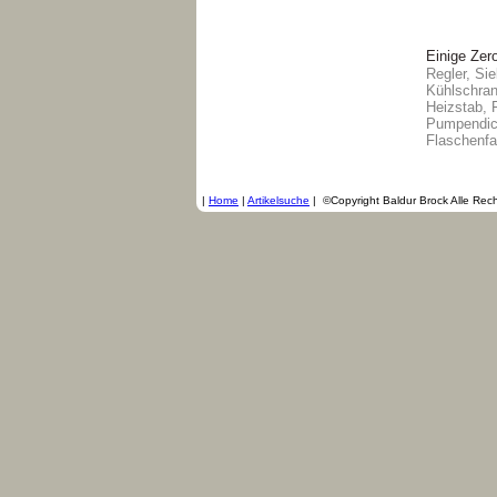
Einige Zero
Regler, Si
Kühlschran
Heizstab, 
Pumpendich
Flaschenfa
|
Home
|
Artikelsuche
|
©Copyright Baldur Brock Alle Rec