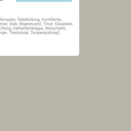
hirrspüler, Siebdichtung, Kochfläche,
er, Sieb, Magnetventil, Timer, Glasplatte,
chtung, Gefrierfachklappe, Manschette,
mpe, Thermostat, Temperaturknopf,