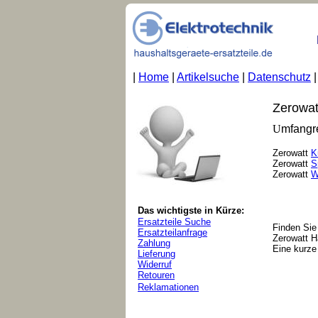
|
Home
|
Artikelsuche
|
Datenschutz
Zerowatt
U
mfangre
Zerowatt
K
Zerowatt
S
Zerowatt
W
Das wichtigste in Kürze:
Ersatzteile Suche
Finden Sie
Ersatzteilanfrage
Zerowatt H
Zahlung
Eine kurze 
Lieferung
Widerruf
Retouren
Reklamationen