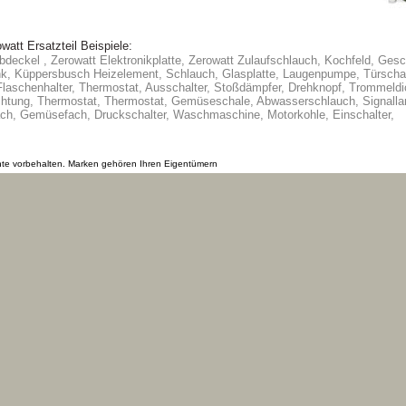
watt Ersatzteil Beispiele:
ebdeckel , Zerowatt Elektronikplatte, Zerowatt Zulaufschlauch, Kochfeld, Gesc
k, Küppersbusch Heizelement, Schlauch, Glasplatte, Laugenpumpe, Türscharni
Flaschenhalter, Thermostat, Ausschalter, Stoßdämpfer, Drehknopf, Trommeldi
tung, Thermostat, Thermostat, Gemüseschale, Abwasserschlauch, Signalla
ch, Gemüsefach, Druckschalter, Waschmaschine, Motorkohle, Einschalter,
hte vorbehalten. Marken gehören Ihren Eigentümern