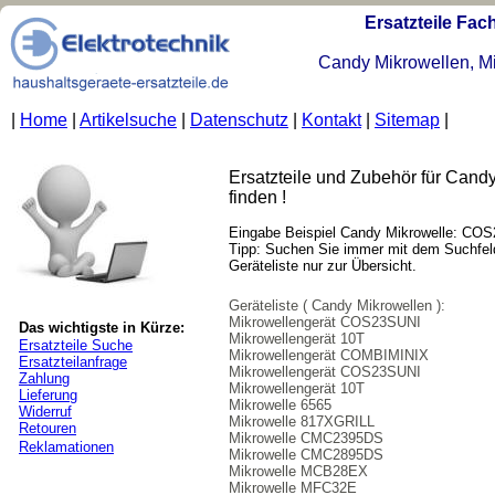
Ersatzteile Fa
Candy Mikrowellen, Mi
|
Home
|
Artikelsuche
|
Datenschutz
|
Kontakt
|
Sitemap
|
Ersatzteile und Zubehör für Cand
finden !
Eingabe Beispiel Candy Mikrowelle: C
Tipp: Suchen Sie immer mit dem Suchfel
Geräteliste nur zur Übersicht.
Geräteliste ( Candy Mikrowellen ):
Mikrowellengerät COS23SUNI
Das wichtigste in Kürze:
Mikrowellengerät 10T
Ersatzteile Suche
Mikrowellengerät COMBIMINIX
Ersatzteilanfrage
Mikrowellengerät COS23SUNI
Zahlung
Mikrowellengerät 10T
Lieferung
Mikrowelle 6565
Widerruf
Mikrowelle 817XGRILL
Retouren
Mikrowelle CMC2395DS
Reklamationen
Mikrowelle CMC2895DS
Mikrowelle MCB28EX
Mikrowelle MFC32E