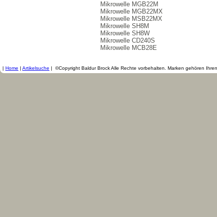
Mikrowelle MGB22M
Mikrowelle MGB22MX
Mikrowelle MSB22MX
Mikrowelle SH8M
Mikrowelle SH8W
Mikrowelle CD240S
Mikrowelle MCB28E
|
Home
|
Artikelsuche
|
©Copyright Baldur Brock Alle Rechte vorbehalten. Marken gehören Ihre